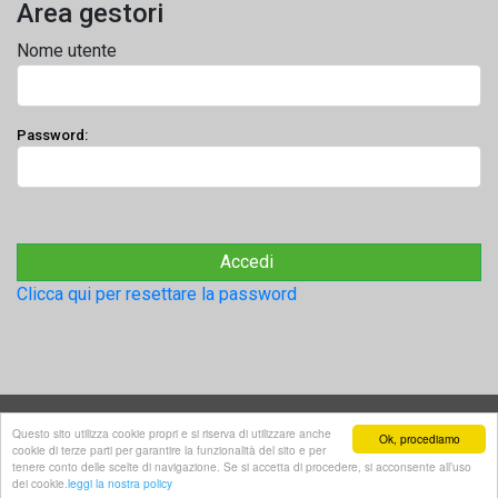
Area gestori
Nome utente
Password:
Clicca qui per resettare la password
© 2019 Protezione Sociale Italiana Tutti i Diritti Riservati
Privacy
Questo sito utilizza cookie propri e si riserva di utilizzare anche
Ok, procediamo
cookie di terze parti per garantire la funzionalità del sito e per
tenere conto delle scelte di navigazione. Se si accetta di procedere, si acconsente all’uso
dei cookie.
leggi la nostra policy